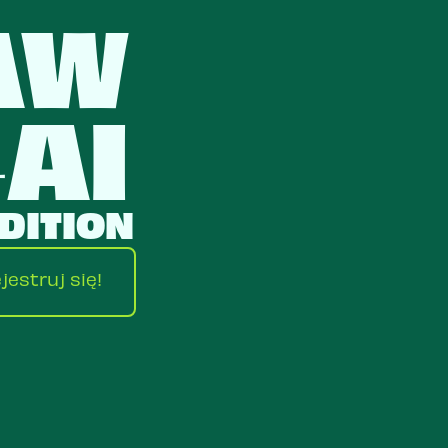
AW
AI
4
DITION
jestruj się!