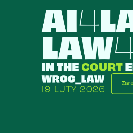
AI
L
4
LAW
IN THE
COURT
E
WROC_LAW
Zare
19 LUTY 2026